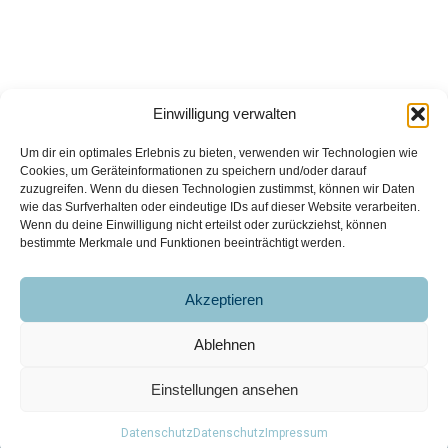
Einwilligung verwalten
Um dir ein optimales Erlebnis zu bieten, verwenden wir Technologien wie
Cookies, um Geräteinformationen zu speichern und/oder darauf
zuzugreifen. Wenn du diesen Technologien zustimmst, können wir Daten
wie das Surfverhalten oder eindeutige IDs auf dieser Website verarbeiten.
Wenn du deine Einwilligung nicht erteilst oder zurückziehst, können
bestimmte Merkmale und Funktionen beeinträchtigt werden.
office@giefing.co.at
Ruster Straße
+43 (0) 2682 22299-0
91/1a
Akzeptieren
7000 Eisenstadt
Österreich
Impressum
Datenschutz
Ablehnen
Einstellungen ansehen
Datenschutz
Datenschutz
Impressum