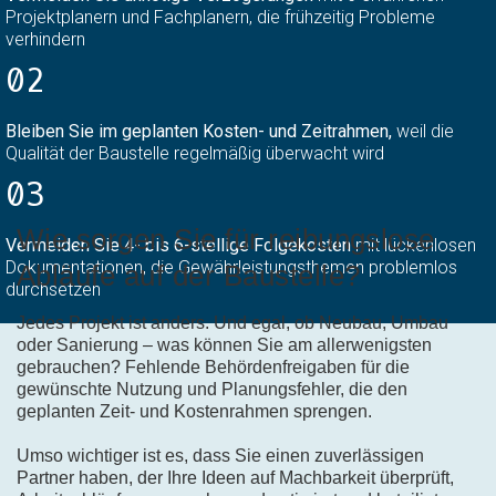
Projektplanern und Fachplanern, die frühzeitig Probleme
verhindern
02
Bleiben Sie im geplanten Kosten- und Zeitrahmen,
weil die
Qualität der Baustelle regelmäßig überwacht wird
03
Wie sorgen Sie für reibungslose
Vermeiden Sie 4- bis 6-stellige Folgekosten
mit lückenlosen
Dokumentationen, die Gewährleistungsthemen problemlos
Abläufe auf der Baustelle?
durchsetzen
Jedes Projekt ist anders. Und egal, ob Neubau, Umbau
oder Sanierung – was können Sie am allerwenigsten
gebrauchen? Fehlende Behördenfreigaben für die
gewünschte Nutzung und Planungsfehler, die den
geplanten Zeit- und Kostenrahmen sprengen.
Umso wichtiger ist es, dass Sie einen zuverlässigen
Partner haben, der Ihre Ideen auf Machbarkeit überprüft,