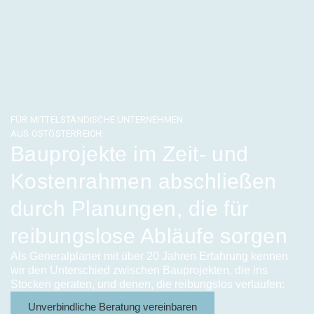
FÜR MITTELSTÄNDISCHE UNTERNEHMEN
AUS OSTÖSTERREICH:
Bauprojekte im Zeit- und
Kostenrahmen abschließen
durch Planungen, die für
reibungslose Abläufe sorgen
Als Generalplaner mit über 20 Jahren Erfahrung kennen
wir den Unterschied zwischen Bauprojekten, die ins
Stocken geraten, und denen, die reibungslos verlaufen:
Unverbindliche Beratung vereinbaren